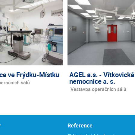
e ve Frýdku-Místku
AGEL a.s. - Vítkovická
nemocnice a. s.
eračních sálů
Vestavba operačních sálů
y
Reference