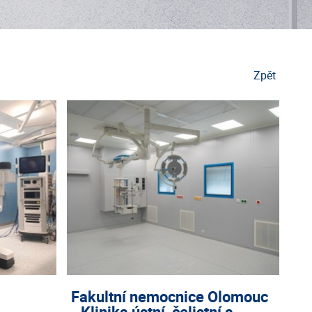
Zpět
a
Fakultní nemocnice Olomouc
- Klinika ústní, čelistní a