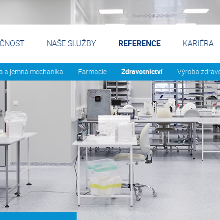
EČNOST
NAŠE SLUŽBY
REFERENCE
KARIÉRA
a a jemná mechanika
Farmacie
Zdravotnictví
Výroba zdravo