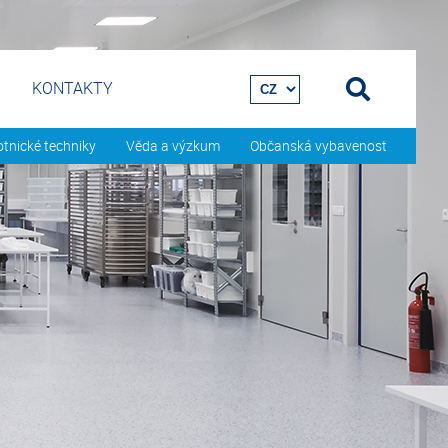
KONTAKTY
tnické techniky
Věda a výzkum
Občanská vybavenost