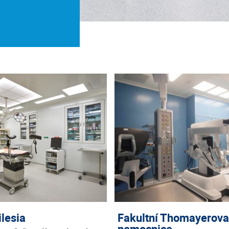
ilesia
Fakultní Thomayerov
nemocnice