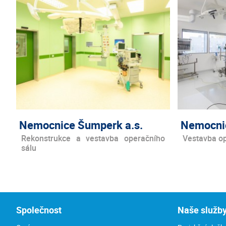
Nemocnice Šumperk a.s.
Nemocnic
Rekonstrukce a vestavba operačního
Vestavba op
sálu
Společnost
Naše služb