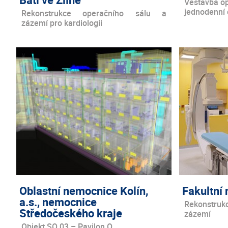
Vestavba op
jednodenní c
Rekonstrukce operačního sálu a
zázemí pro kardiologii
Oblastní nemocnice Kolín,
Fakultní
a.s., nemocnice
Rekonstruk
Středočeského kraje
zázemí
Objekt SO 03 – Pavilon O