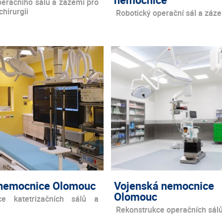
eračního sálu a zázemí pro
hirurgii
Robotický operační sál a záz
 nemocnice Olomouc
Vojenská nemocnice
Olomouc
ce katetrizačních sálů a
Rekonstrukce operačních sál